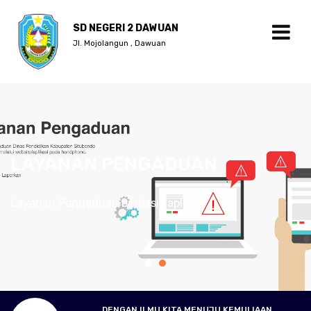
SD NEGERI 2 DAWUAN
Jl. Mojolangun , Dawuan
LAYANAN PENGADUAN
Layanan Pengaduan berbasis aplikasi
DENGAN ILMU KITA MENUJU KEMULIAAN